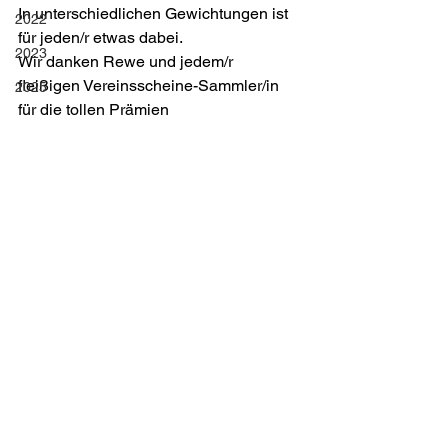
In unterschiedlichen Gewichtungen ist 
2022
für jeden/r etwas dabei. 
2023
Wir danken Rewe und jedem/r 
fleißigen Vereinsscheine-Sammler/in 
2025
für die tollen Prämien