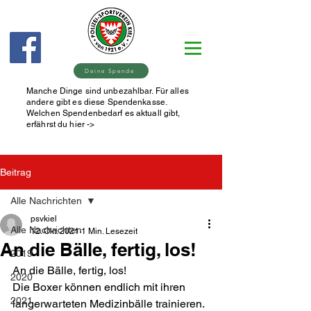
Deine Spende
Manche Dinge sind unbezahlbar. Für alles
andere gibt es diese Spendenkasse.
Welchen Spendenbedarf es aktuall gibt,
erfährst du hier ->
Beitrag
Alle Nachrichten
psvkiel
Alle Nachrichten
12. Okt. 2021
1 Min. Lesezeit
An die Bälle, fertig, los!
2019
An die Bälle, fertig, los!
2020
Die Boxer können endlich mit ihren 
2021
langerwarteten Medizinbälle trainieren. 