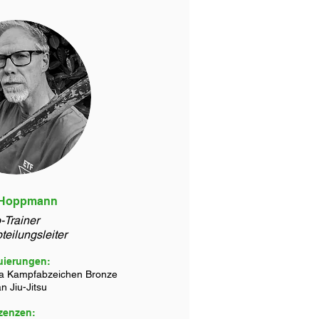
 Hoppmann
-Trainer
bteilungsleiter
uierungen:
a Kampfabzeichen Bronze
n Jiu-Jitsu
zenzen: