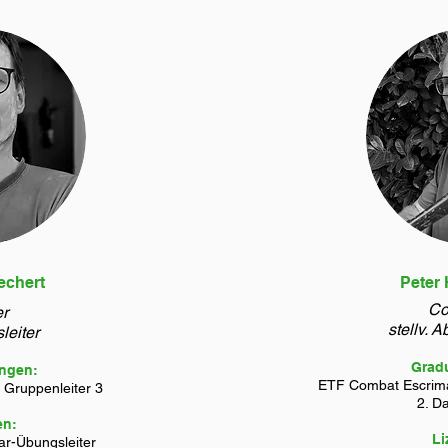
echert
Peter
Co
er
stellv. A
leiter
Grad
ngen:
ETF Combat Escrim
Gruppenleiter 3
2. Da
en:
Li
ar-Übungsleiter