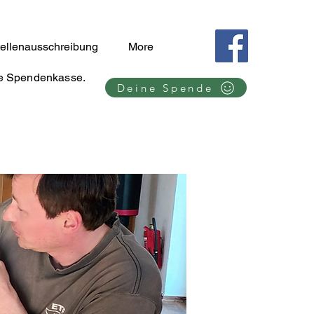
tellenausschreibung
More
se Spendenkasse.
Deine Spende
l