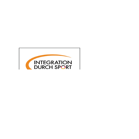
Lic
htschwertkampf
Tanzen
Tischtennis
Turniertanz