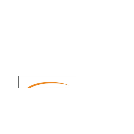
Escrima
Gymnastik
Gesellschaftstanz
Handball
Ju-Jutsu
PoVer-Dance
Lic
htschwertkampf
Tanzen
Tischtennis
Turniertanz