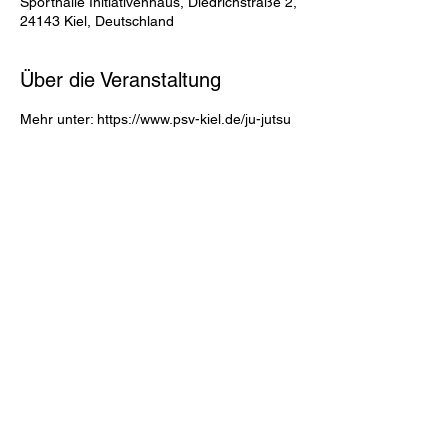
Sporthalle Initiativenhaus, Diedrichstraße 2,
24143 Kiel, Deutschland
Über die Veranstaltung
Mehr unter:
 https://www.psv-kiel.de/ju-jutsu
Polizei-Sportverein Kiel von 1921 e. V.
Kappelner Straße 20
24106 Kiel
Tel: 0431/333906
(Di von 10:0
0 - 12:00 Uhr und
Do 10:00 - 12:00 Uhr)
info@psv-kiel.de
Anfragen zu Probetraining bitte direkt an die Trainer
richten. Keine Werbung, keine Angebote!
Aikido
Boxen