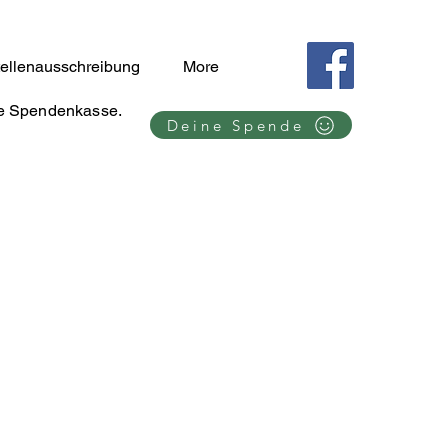
tellenausschreibung
More
se Spendenkasse.
Deine Spende