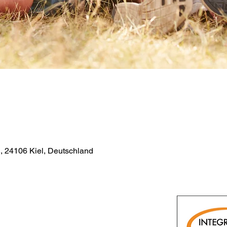
., 24106 Kiel, Deutschland
Aikido
Boxen
921 e. V.
Escrima