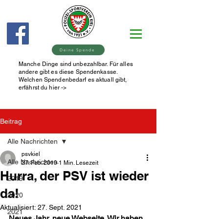
Deine Spende
Manche Dinge sind unbezahlbar. Für alles
andere gibt es diese Spendenkasse.
Welchen Spendenbedarf es aktuall gibt,
erfährst du hier ->
Beitrag
Alle Nachrichten
psvkiel
Alle Nachrichten
27. Feb. 2019
1 Min. Lesezeit
Hurra, der PSV ist wieder
2019
da!
2020
Aktualisiert:
27. Sept. 2021
2021
Neues Jahr, neue Webseite. Wir haben 